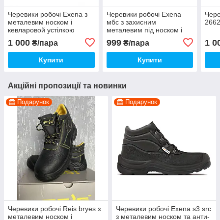
Черевики робочі Exena з
Черевики робочі Exena
Чере
металевим носком і
мбс з захисним
266
кевларовой устілкою
металевим під носком і
анти-прокольнной
1 000
999
1 0
₴/пара
₴/пара
устілкою
Купити
Купити
Акційні пропозиції та новинки
Подарунок
Подарунок
Черевики робочі Reis bryes з
Черевики робочі Exena s3 src
металевим носком і
з металевим носком та анти-