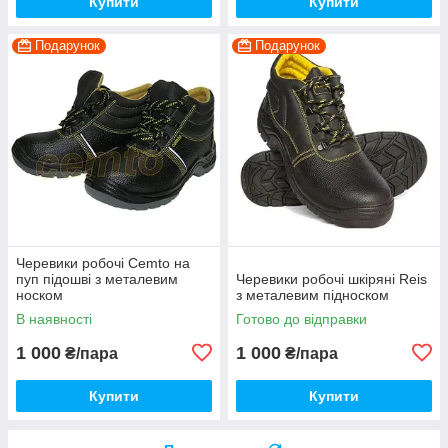
Купити
Купити
Подарунок
Подарунок
Черевики робочі Cemto на
пуп підошві з металевим
Черевики робочі шкіряні Reis
носком
з металевим підноском
В наявності
Готово до відправки
1 000
1 000
₴/пара
₴/пара
Купити
Купити