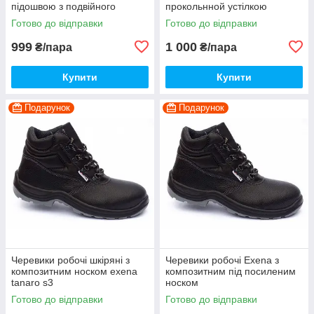
підошвою з подвійного
прокольнной устілкою
поліуретану
Готово до відправки
Готово до відправки
999
1 000
₴/пара
₴/пара
Купити
Купити
Подарунок
Подарунок
Черевики робочі шкіряні з
Черевики робочі Exena з
композитним носком exena
композитним під посиленим
tanaro s3
носком
Готово до відправки
Готово до відправки