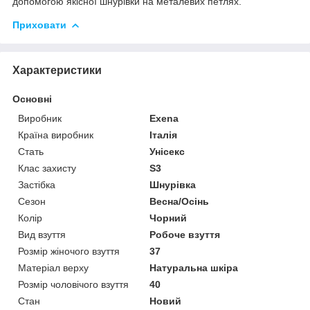
допомогою якісної шнурівки на металевих петлях.
Приховати
Характеристики
Основні
Виробник
Exena
Країна виробник
Італія
Стать
Унісекс
Клас захисту
S3
Застібка
Шнурівка
Сезон
Весна/Осінь
Колір
Чорний
Вид взуття
Робоче взуття
Розмір жіночого взуття
37
Матеріал верху
Натуральна шкіра
Розмір чоловічого взуття
40
Стан
Новий