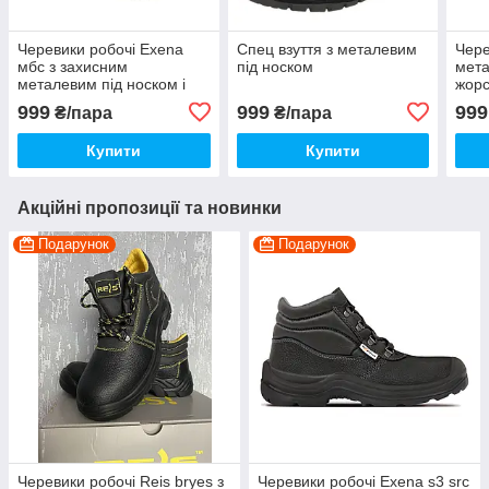
Черевики робочі Exena
Спец взуття з металевим
Чере
мбс з захисним
під носком
мета
металевим під носком і
жорс
анти-прокольнной
нос
999
999
999
₴/пара
₴/пара
устілкою
Купити
Купити
Акційні пропозиції та новинки
Подарунок
Подарунок
Черевики робочі Reis bryes з
Черевики робочі Exena s3 src