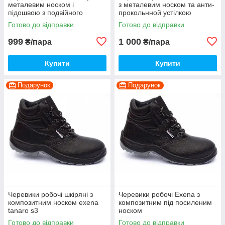
металевим носком і
з металевим носком та анти-
підошвою з подвійного
прокольнной устілкою
поліуретану
Готово до відправки
Готово до відправки
999
1 000
₴/пара
₴/пара
Купити
Купити
Подарунок
Подарунок
Черевики робочі шкіряні з
Черевики робочі Exena з
композитним носком exena
композитним під посиленим
tanaro s3
носком
Готово до відправки
Готово до відправки