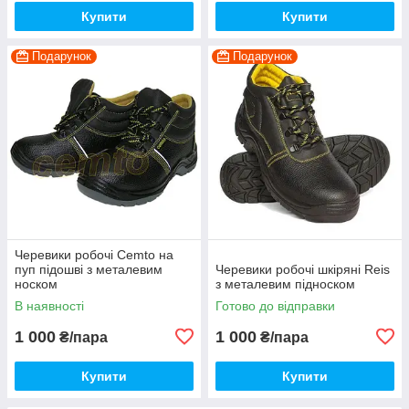
Купити
Купити
Подарунок
Подарунок
Черевики робочі Cemto на
пуп підошві з металевим
Черевики робочі шкіряні Reis
носком
з металевим підноском
В наявності
Готово до відправки
1 000
1 000
₴/пара
₴/пара
Купити
Купити