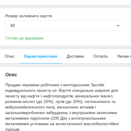
Розмір чоловічого взуття
40
Готово до відправки
Опис
Характеристики
Доставка
Оплата
Умови 
Опис
Продаю черевики робітники з метпідноском Засоби
індивідуального захисту ніг. Взуття спеціальне шкіряне для
захисту від нафти і нафтопродуктів, мінеральних масел,
розчинів кислот (до 20%), лугів (до 20%), нетоксичного та
вибухонебезпечного пилу, механічних впливів і
загальновиробничих забруднень з внутрішніми захисними
металевими підноском (200 Дж) з антипрокольными
металевими устілками на антистатичної маслобензостійкої
підошві.