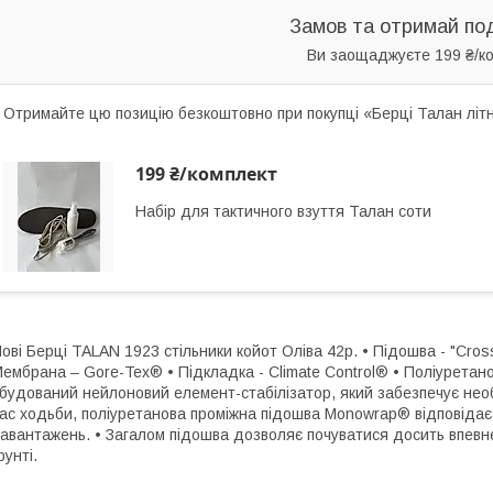
Замов та отримай по
Ви заощаджуєте 199 ₴/к
Отримайте цю позицію безкоштовно при покупці «Берці Талан літн
199 ₴/комплект
Набір для тактичного взуття Талан соти
ові Берці TALAN 1923 стільники койот Оліва 42р. • Підошва - "Cross
ембрана – Gore-Tex® • Підкладка - Сlimate Сontrol® • Поліуретан
будований нейлоновий елемент-стабілізатор, який забезпечує необх
ас ходьби, поліуретанова проміжна підошва Monowrap® відповідає
авантажень. • Загалом підошва дозволяє почуватися досить впевне
рунті.