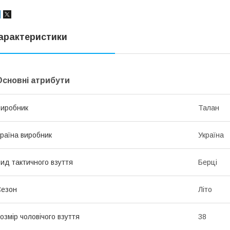
арактеристики
Основні атрибути
иробник
Талан
раїна виробник
Україна
ид тактичного взуття
Берці
Сезон
Літо
озмір чоловічого взуття
38