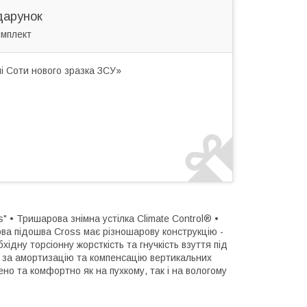
дарунок
омплект
і Соти нового зразка ЗСУ»
" • Тришарова знімна устілка Сlimate Сontrol® •
ова підошва Cross має різношарову конструкцію -
ідну торсіонну жорсткість та гнучкість взуття під
 за амортизацію та компенсацію вертикальних
но та комфортно як на пухкому, так і на вологому