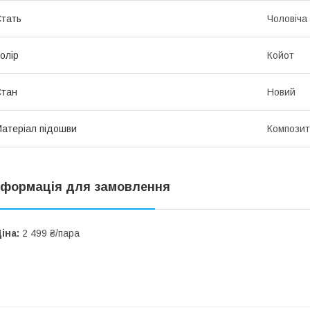
тать
Чоловіча
олір
Койот
Стан
Новий
атеріал підошви
Компози
нформація для замовлення
іна:
2 499 ₴/пара