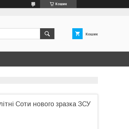
Кошик
Кошик
літні Соти нового зразка ЗСУ