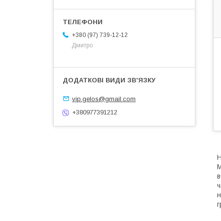
+380 (97) 739-12-12
Дмитро
vip.gelos@gmail.com
+380977391212
Н
М
в
ч
н
г