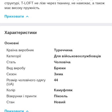
структурі, T-LOFT не лізе через тканину, не намокає, а також
має високу пружність.
Приховати
Характеристики
Основні
Країна виробник
Туреччина
Категорії
Для військовослужбовців
Стать
Чоловіча
Вид виробу
Брюки
Сезон
Зима
Розмір чоловічого одягу
44
(UA)
Колір
Камуфляж
Візерунки і принти
Піксель
Стан
Новий
Приховати