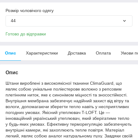
Розмір чоловічого одягу
44
Готово до відправки
Опис
Характеристики
Доставка
Оплата
Умови п
Опис
Штани вироблені з високоякісної тканини ClimaGuard, що
являє собою унікальне поліестерове волокно з репсовим
плетінням ниток, яке є синонімом міцності та зносостійкості.
Внутрішня мембрана забезпечує надійний захист від вітру та
вологи, допомагаючи зберегти тепло навіть у несприятливих
погодних умовах. Якісний утеплювач T-LOFT. Це —
інноваційний український утеплювач, який зберігатиме тепло
у будь-яких умовах. Ефективну терморегуляцію забезпечують
внутрішні камери, які захоплюють тепле повітря. Матеріал
легкий, являє собою аналог натуральному пуху. Завдяки своїй