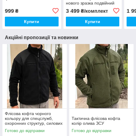
нового зразка подвійний
999
3 499
1 9
₴
₴/комплект
Купити
Купити
Акційні пропозиції та новинки
Флісова кофта чорного
кольору для спецслужб,
Тактична флісова кофта
охоронних структур, силових
колір олива ЗСУ
підрозділів
Готово до відправки
Готово до відправки