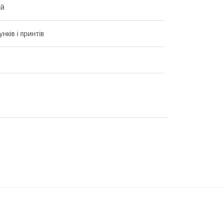
ий
унків і принтів