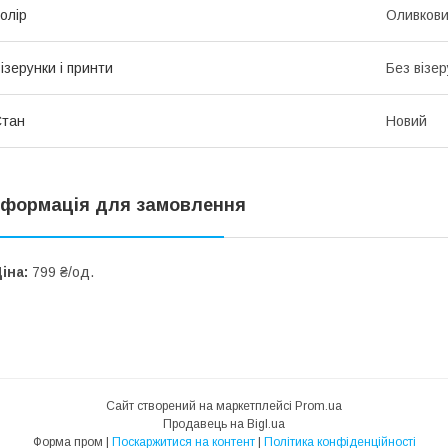
олір
Оливков
ізерунки і принти
Без візер
Стан
Новий
нформація для замовлення
іна:
799 ₴/од.
Сайт створений на маркетплейсі
Prom.ua
Продавець на Bigl.ua
Форма пром |
Поскаржитися на контент
|
Політика конфіденційності