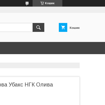
Кошик
Кошик
ова Убакс НГК Олива