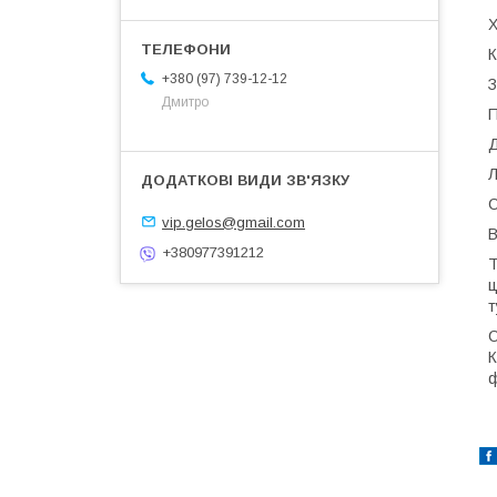
Х
К
+380 (97) 739-12-12
З
Дмитро
П
Д
Л
С
vip.gelos@gmail.com
В
+380977391212
Т
ц
т
С
К
ф