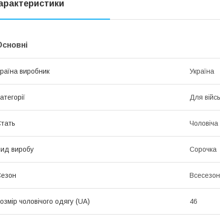
арактеристики
Основні
раїна виробник
Україна
атегорії
Для війс
тать
Чоловіча
ид виробу
Сорочка
Сезон
Всесезо
озмір чоловічого одягу (UA)
46