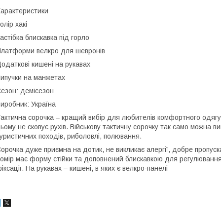
арактеристики
олір хакі
астібка блискавка під горло
латформи велкро для шевронів
одаткові кишені на рукавах
ипучки на манжетах
езон: демісезон
иробник: Україна
актична сорочка – кращий вибір для любителів комфортного одягу. 
ьому не сковує рухів. Військову тактичну сорочку так само можна 
уристичних походів, риболовлі, полювання.
орочка дуже приємна на дотик, не викликає алергії, добре пропуск
омір має форму стійки та доповнений блискавкою для регулювання
іксації. На рукавах – кишені, в яких є велкро-панелі