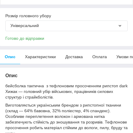
Розмір головного убору
Універсальний
Готово до відправки
Опис
Характеристики
Доставка
Оплата
Умови п
Опис
бейсболка тактична з тефлоновим просоченням рипстоп dark
Хижак — головний убір військових, працівників силових
структур і страйкболістів.
Виготовляється українським брендом з рипстопної тканини
(склад — 64% бавовна, 32% поліестер, 4% спандекс).
Особливе переплетення волокон і армована нитка
забезпечують стійкість до зношування та розривів. Тефлонове
просочення робить матеріал стійким до вологи, пилу, бруду та