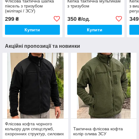
Флісова тактична шапка
Кепка тактична мультикам
Кепк
піксель з тризубом
з тризубом
з ви
(мілітарі / ЗСУ)
регу
ріпс
299
350
349
₴
₴/од.
Купити
Купити
Акційні пропозиції та новинки
Флісова кофта чорного
кольору для спецслужб,
Тактична флісова кофта
охоронних структур, силових
колір олива ЗСУ
підрозділів