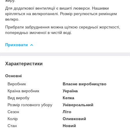
жиру.
Для додаткової вентиляції є вишиті люверси. Нашивки
кріпляться на велкропанелі. Розмір регулюється ремінцем
велкро.
Прибрати забруднення можна щіткою середньої жорсткості,
попередньо змоченої в чистій воді.
Приховати
Характеристики
Основні
Виробник
Власне виробництво
Країна виробник
Україна
Вид виробу
Кепка
Розмір головного убору
Універсальний
Сезон
Літо
Колір
Оливковий
Стан
Новий