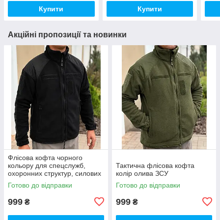
Купити
Купити
Акційні пропозиції та новинки
Флісова кофта чорного
кольору для спецслужб,
Тактична флісова кофта
охоронних структур, силових
колір олива ЗСУ
підрозділів
Готово до відправки
Готово до відправки
999
999
₴
₴