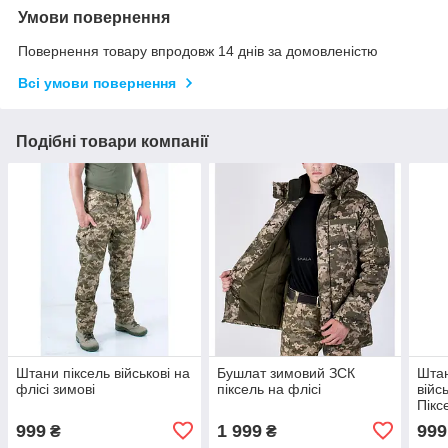
Умови повернення
Повернення товару впродовж 14 днів за домовленістю
Всі умови повернення
Подібні товари компанії
Штани піксель військові на
Бушлат зимовий ЗСК
Шта
флісі зимові
піксель на флісі
війс
Пікс
999
1 999
999
₴
₴