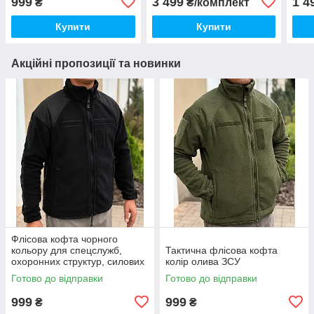
999
3 499
1 4
₴
₴/комплект
Купити
Купити
Акційні пропозиції та новинки
Флісова кофта чорного
кольору для спецслужб,
Тактична флісова кофта
охоронних структур, силових
колір олива ЗСУ
підрозділів
Готово до відправки
Готово до відправки
999
999
₴
₴