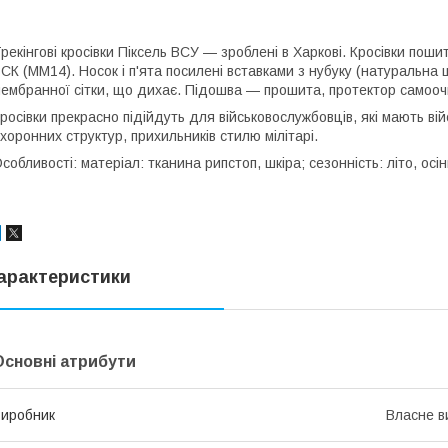
рекінгові кросівки Піксель ВСУ — зроблені в Харкові. Кросівки пошит
СК (MM14). Носок і п'ята посилені вставками з нубуку (натуральна 
ембранної сітки, що дихає. Підошва — прошита, протектор самоо
росівки прекрасно підійдуть для військовослужбовців, які мають вій
хоронних структур, прихильників стилю мілітарі.
собливості: матеріал: тканина рипстоп, шкіра; сезонність: літо, осін
арактеристики
Основні атрибути
иробник
Власне в