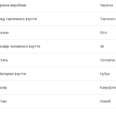
раїна виробник
Україна
ид тактичного взуття
Тактичні 
Сезон
Літо
озмір чоловічого взуття
40
тать
Чоловіча
атеріал взуття
Нубук
олір
Камуфляж
Стан
Новий