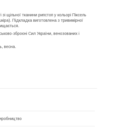
і зі щільної тканини рипстоп у кольорі Піксель
шкіра). Підкладка виготовлена з тривимірної
чищається.
ськово-зброєні Сил України, венозованих і
ь, весна.
иробництво