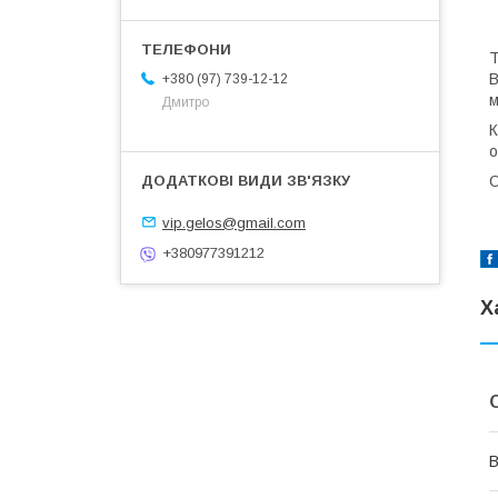
Т
В
+380 (97) 739-12-12
м
Дмитро
К
о
О
vip.gelos@gmail.com
+380977391212
Х
В