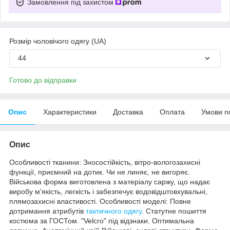
Замовлення під захистом
Розмір чоловічого одягу (UA)
44
Готово до відправки
Опис
Характеристики
Доставка
Оплата
Умови п
Опис
Особливості тканини: Зносостійкість, вітро-вологозахисні
функції, приємний на дотик. Чи не линяє, не вигоряє.
Військова форма виготовлена ​​з матеріалу саржу, що надає
виробу м'якість, легкість і забезпечує водовідштовхувальні,
плямозахисні властивості. Особливості моделі: Повне
дотримання атрибутів
тактичного одягу
. Статутне пошиття
костюма за ГОСТом. "Velcro" під відзнаки. Оптимальна