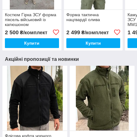
Костюм Гірка ЗСУ форма
Форма тактична
Кам
піксель військовий із
нацгвардії олива
ЗСУ 
капюшоном
ММ14
фор
2 500
2 499
1 4
₴/комплект
₴/комплект
Купити
Купити
Акційні пропозиції та новинки
Флісова кофта чорного