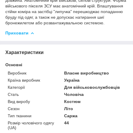
довжина. Анатомічний крій Військові, силові структури. Форма
військового пікселя ЗСУ має анатомічний крій. Влаштування
стійки коміра на застібці "липучка" перешкоджає попаданню
бруду під одяг, а також не допускає натирання шиї
бронежилетом або розвантажувальною системою.
Приховати
Характеристики
Основні
Виробник
Власне виробництво
Країна виробник
Україна
Категорії
Для військовослужбовців
Стать
Чоловіча
Вид виробу
Костюм
Сезон
Літо
Тип тканини
Саржа
Розмір чоловічого одягу
44
(UA)