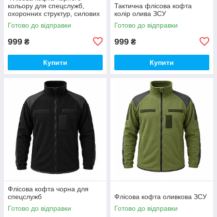
кольору для спецслужб,
Тактична флісова кофта
охоронних структур, силових
колір олива ЗСУ
підрозділів
Готово до відправки
Готово до відправки
999
999
₴
₴
Купити
Купити
Флісова кофта чорна для
спецслужб
Флісова кофта оливкова ЗСУ
Готово до відправки
Готово до відправки