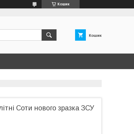
Кошик
Кошик
літні Соти нового зразка ЗСУ