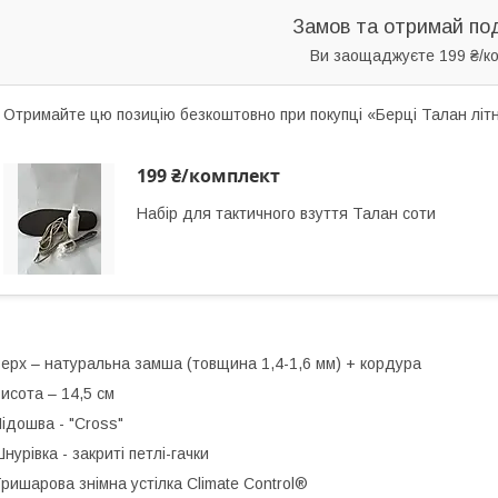
Замов та отримай по
Ви заощаджуєте 199 ₴/к
Отримайте цю позицію безкоштовно при покупці «Берці Талан літн
199 ₴/комплект
Набір для тактичного взуття Талан соти
ерх – натуральна замша (товщина 1,4-1,6 мм) + кордура
исота – 14,5 см
ідошва - "Cross"
нурівка - закриті петлі-гачки
ришарова знімна устілка Сlimate Сontrol®