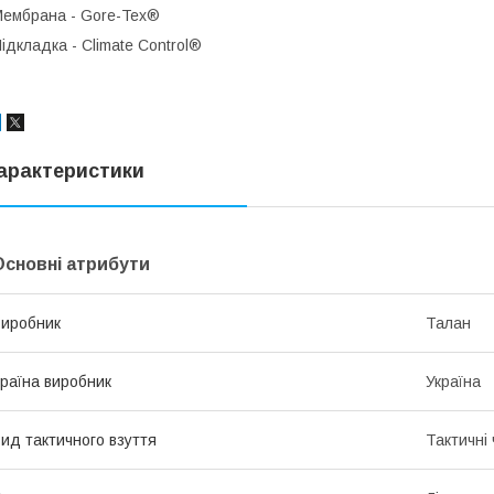
ембрана - Gore-Tex®
ідкладка - Сlimate Сontrol®
арактеристики
Основні атрибути
иробник
Талан
раїна виробник
Україна
ид тактичного взуття
Тактичні