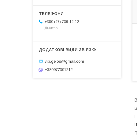
+380 (97) 739-12-12
Дмитро
vip.gelos@gmail.com
+380977391212
В
В
П
Ш
Т