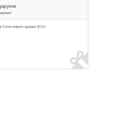
дарунок
омплект
і Соти нового зразка ЗСУ»