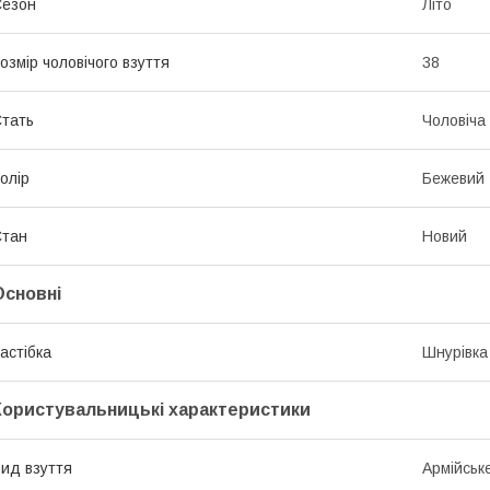
Сезон
Літо
озмір чоловічого взуття
38
тать
Чоловіча
олір
Бежевий
Стан
Новий
Основні
астібка
Шнурівка
Користувальницькі характеристики
ид взуття
Армійськ