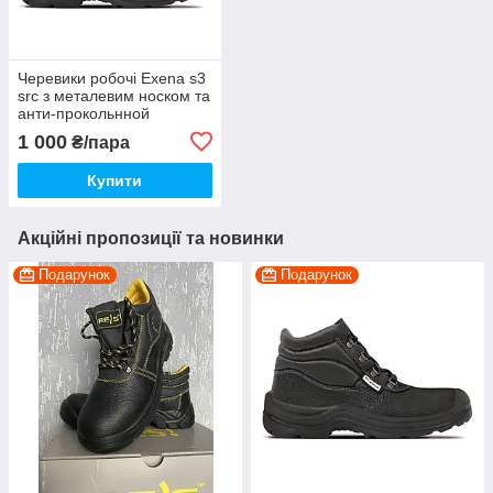
Черевики робочі Exena s3
src з металевим носком та
анти-прокольнной
устілкою
1 000
₴/пара
Купити
Акційні пропозиції та новинки
Подарунок
Подарунок