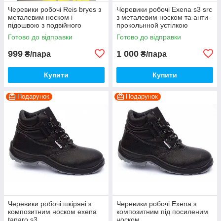
Черевики робочі Reis bryes з
Черевики робочі Exena s3 src
металевим носком і
з металевим носком та анти-
підошвою з подвійного
прокольнной устілкою
поліуретану
Готово до відправки
Готово до відправки
999
1 000
₴/пара
₴/пара
Купити
Купити
Подарунок
Подарунок
Черевики робочі шкіряні з
Черевики робочі Exena з
композитним носком exena
композитним під посиленим
tanaro s3
носком