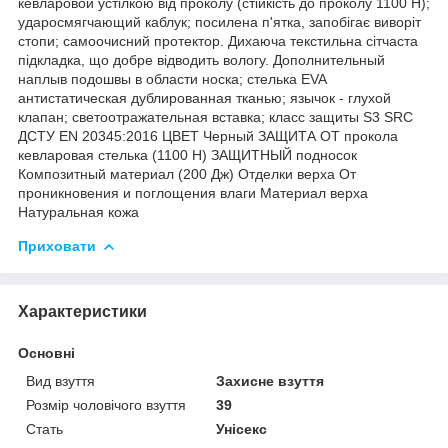
кевларовой устілкою від проколу (стійкість до проколу 1100 Н);
ударосмягчающий каблук; посилена п'ятка, запобігає виворіт
стопи; самоочисний протектор. Дихаюча текстильна сітчаста
підкладка, що добре відводить вологу. Дополнительный
наплыв подошвы в области носка; стелька EVA
антистатическая дублированная тканью; язычок - глухой
клапан; светоотражательная вставка; класс защиты S3 SRC
ДСТУ EN 20345:2016 ЦВЕТ Черный ЗАЩИТА ОТ прокола
кевларовая стелька (1100 Н) ЗАЩИТНЫЙ подносок
Композитный материал (200 Дж) Отделки верха От
проникновения и поглощения влаги Материал верха
Натуральная кожа
Приховати
Характеристики
Основні
Вид взуття
Захисне взуття
Розмір чоловічого взуття
39
Стать
Унісекс