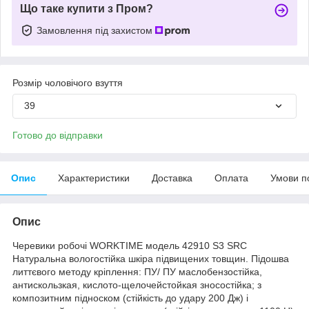
Що таке купити з Пром?
Замовлення під захистом
Розмір чоловічого взуття
39
Готово до відправки
Опис
Характеристики
Доставка
Оплата
Умови п
Опис
Черевики робочі WORKTIME модель 42910 S3 SRC
Натуральна вологостійка шкіра підвищених товщин. Підошва
литтєвого методу кріплення: ПУ/ ПУ маслобензостійка,
антискользкая, кислото-щелочейстойкая зносостійка; з
композитним підноском (стійкість до удару 200 Дж) і