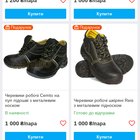
1 200
1 000
₴/пара
₴/пара
Купити
Купити
Подарунок
Подарунок
Черевики робочі Cemto на
пуп підошві з металевим
Черевики робочі шкіряні Reis
носком
з металевим підноском
В наявності
Готово до відправки
1 000
1 000
₴/пара
₴/пара
Купити
Купити