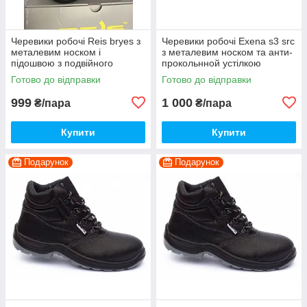
Черевики робочі Reis bryes з
Черевики робочі Exena s3 src
металевим носком і
з металевим носком та анти-
підошвою з подвійного
прокольнной устілкою
поліуретану
Готово до відправки
Готово до відправки
999
1 000
₴/пара
₴/пара
Купити
Купити
Подарунок
Подарунок