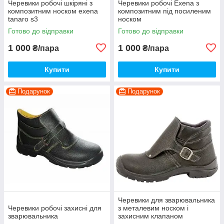
Черевики робочі шкіряні з
Черевики робочі Exena з
композитним носком exena
композитним під посиленим
tanaro s3
носком
Готово до відправки
Готово до відправки
1 000
1 000
₴/пара
₴/пара
Купити
Купити
Подарунок
Подарунок
Черевики для зварювальника
Черевики робочі захисні для
з металевим носком і
зварювальника
захисним клапаном