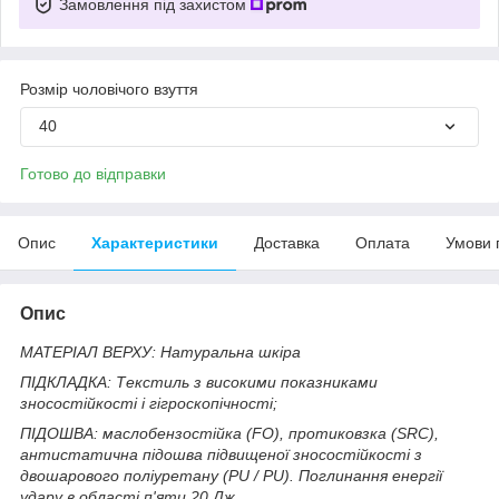
Замовлення під захистом
Розмір чоловічого взуття
40
Готово до відправки
Опис
Характеристики
Доставка
Оплата
Умови 
Опис
МАТЕРІАЛ ВЕРХУ: Натуральна шкіра
ПІДКЛАДКА: Текстиль з високими показниками
зносостійкості і гігроскопічності;
ПІДОШВА: маслобензостійка (FO), протиковзка (SRС),
антистатична підошва підвищеної зносостійкості з
двошарового поліуретану (PU / PU). Поглинання енергії
удару в області п'яти 20 Дж.