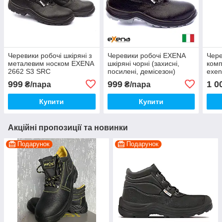
Черевики робочі шкіряні з
Черевики робочі EXENA
Чере
металевим носком EXENA
шкіряні чорні (захисні,
комп
2662 S3 SRC
посилені, демісезон)
exen
999
999
1 0
₴/пара
₴/пара
Купити
Купити
Акційні пропозиції та новинки
Подарунок
Подарунок