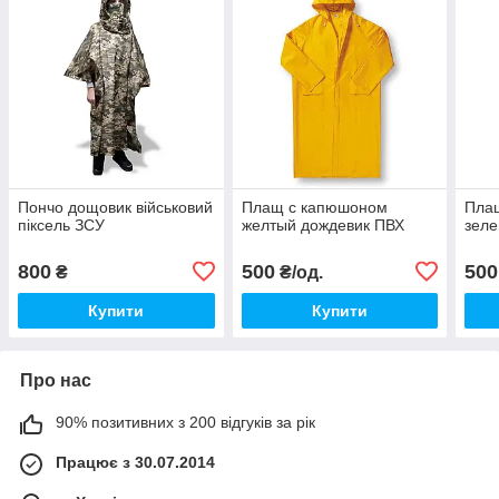
Пончо дощовик військовий
Плащ с капюшоном
Плащ
піксель ЗСУ
желтый дождевик ПВХ
зеле
800
500
500
₴
₴/од.
Купити
Купити
Про нас
90% позитивних з 200 відгуків за рік
Працює з 30.07.2014