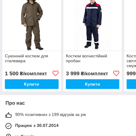
Суконний костюм для
Костюм вогнестійкий
Кост
сталевара
пробан
світ
сму
1 500
3 999
999
₴/комплект
₴/комплект
Купити
Купити
Про нас
90% позитивних з 199 відгуків за рік
Працює з 30.07.2014