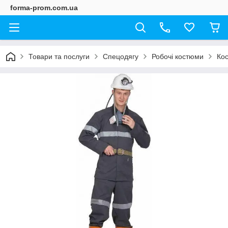
forma-prom.com.ua
Товари та послуги
Спецодягу
Робочі костюми
Кос