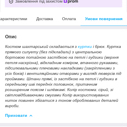
Замовлення під захистом
арактеристики
Доставка
Оплата
Умови повернення
Опис
Костюм шахтарський складається з
куртки
і брюк. Куртка
прямого силуету (без підкладали) з центральною
бортовою потайною застібкою на петлі і гудзики (верхня
петля наскрізна), відкладним коміром, втачного рукавами,
підсилювальними плечовими накладками (закріпленими з
усіх боків) і вентиляційними отворами у вигляді люверсів під
проймами. Штани прямі, із застібкою на петлі і гудзики в
середньому шві передніх половинок, притачним
розширеним поясом і шлёвкамі. Колір костюма: сірий, зі
світловідбиваючими смугами Колір використовуваних
ниток повинен збігатися з тоном оброблюваних деталей
вироби.
Приховати