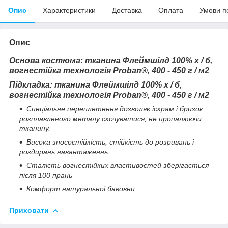
Опис
Характеристики
Доставка
Оплата
Умови п
Опис
Основа костюма: тканина Флеймшілд 100% х / б,
вогнестійка технологія Proban®, 400 - 450 г / м2
Підкладка: тканина Флеймшілд 100% х / б,
вогнестійка технологія Proban®, 400 - 450 г / м2
Спеціальне переплетення дозволяє іскрам і бризок
розплавленого металу скочуватися, не пропалюючи
тканину.
Висока зносостійкість, стійкість до розривань і
роздирань навантаженнь
Сталість вогнестійких властивостей зберігається
після 100 прань
Комфорт натуральної бавовни.
Приховати