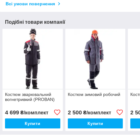
Всі умови повернення
Подібні товари компанії
Костюм зварювальний
Костюм зимовий робочий
Кост
вогнетривкий (PROBAN)
4 699
2 500
2 5
₴/комплект
₴/комплект
Купити
Купити