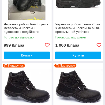
Черевики робочі Reis bryes з
Черевики робочі Exena s3 src
металевим носком і
з металевим носком та анти-
підошвою з подвійного
прокольнной устілкою
поліуретану
Готово до відправки
Готово до відправки
999
1 000
₴/пара
₴/пара
Купити
Купити
Подарунок
Подарунок