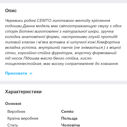
Опис
Черевики робочі CEMTO литтєвого методу кріплення
подошви.Данна модель має світоотражающую смугу з обох
сторін.Ботінкі виготовлені з натуральної шкіри, зручна
колодка анатомічної форми, настрочними глухій протидії
пиловий клапан і м'яка вставка зі штучної кожі.Комфортна
вкладна устілка, внутрішній панчіх (не знімається ) з міцної
сітки, корозійно-стійка фурнітура, жорстку формований
під носок.Підошва масло бензо стійка, кисло-
тощелочестойкая, має високу сопратевленіе до ковзання.
Приховати
Характеристики
Основні
Виробник
Cemto
Країна виробник
Польща
Стать
Чоловіча