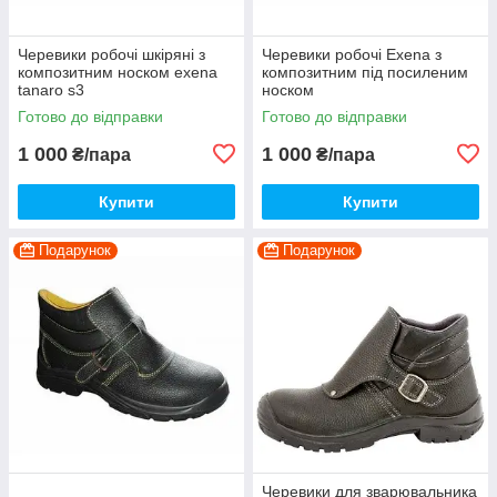
Черевики робочі шкіряні з
Черевики робочі Exena з
композитним носком exena
композитним під посиленим
tanaro s3
носком
Готово до відправки
Готово до відправки
1 000
1 000
₴/пара
₴/пара
Купити
Купити
Подарунок
Подарунок
Черевики для зварювальника