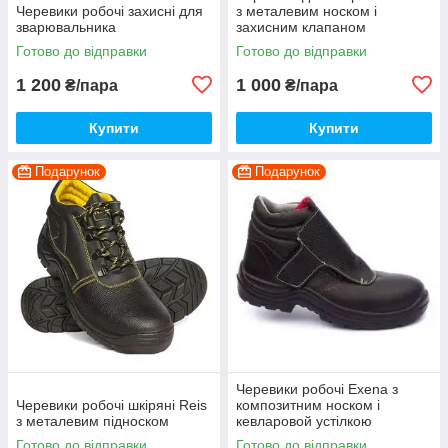
Черевики робочі захисні для
з металевим носком і
зварювальника
захисним клапаном
Готово до відправки
Готово до відправки
1 200
1 000
₴/пара
₴/пара
Купити
Купити
Подарунок
Подарунок
Черевики робочі Exena з
Черевики робочі шкіряні Reis
композитним носком і
з металевим підноском
кевларовой устілкою
Готово до відправки
Готово до відправки