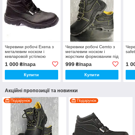
Черевики робочі Exena з
Черевики робочі Cemto з
Чере
металевим носком і
металевим носком і
safe
кевларовой устілкою
жорстким формованим під
носком
1 000
999
1 0
₴/пара
₴/пара
Купити
Купити
Акційні пропозиції та новинки
Подарунок
Подарунок