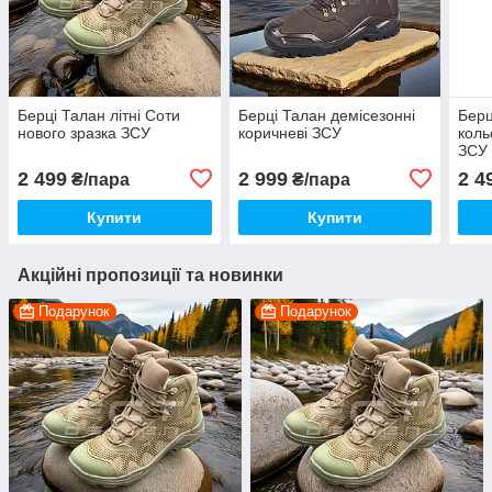
Берці Талан літні Соти
Берці Талан демісезонні
Берц
нового зразка ЗСУ
коричневі ЗСУ
коль
ЗСУ
2 499
2 999
2 4
₴/пара
₴/пара
Купити
Купити
Акційні пропозиції та новинки
Подарунок
Подарунок