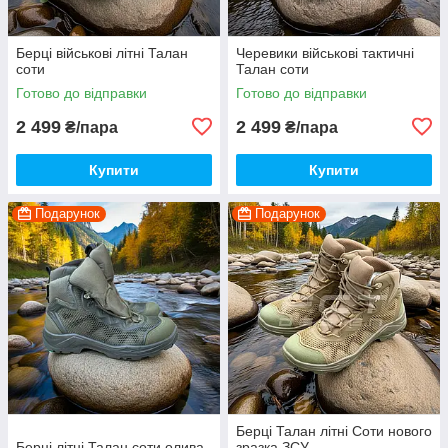
Берці військові літні Талан
Черевики військові тактичні
соти
Талан соти
Готово до відправки
Готово до відправки
2 499
2 499
₴/пара
₴/пара
Купити
Купити
Подарунок
Подарунок
Берці Талан літні Соти нового
Берці літні Талан соти олива
зразка ЗСУ