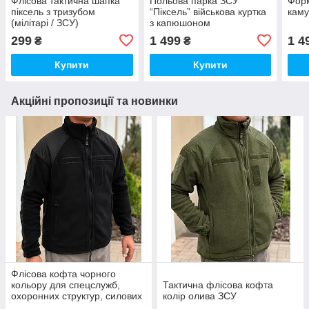
Флісова тактична шапка
Польова парка ЗСУ
Форм
піксель з тризубом
“Піксель” військова куртка
каму
(мілітарі / ЗСУ)
з капюшоном
299
1 499
1 4
₴
₴
Купити
Купити
Акційні пропозиції та новинки
Флісова кофта чорного
кольору для спецслужб,
Тактична флісова кофта
охоронних структур, силових
колір олива ЗСУ
підрозділів