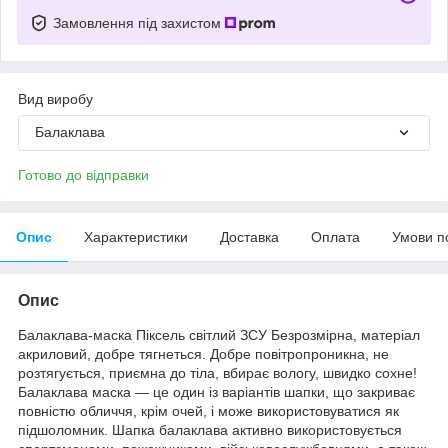
Замовлення під захистом
Вид виробу
Балаклава
Готово до відправки
Опис
Характеристики
Доставка
Оплата
Умови п
Опис
Балаклава-маска Піксель світлий ЗСУ Безрозмірна, матеріал
акриловий, добре тягнеться. Добре повітропроникна, не
розтягується, приємна до тіла, вбирає вологу, швидко сохне!
Балаклава маска — це один із варіантів шапки, що закриває
повністю обличчя, крім очей, і може використовуватися як
підшоломник. Шапка балаклава активно використовується