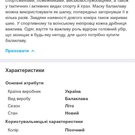
спортсменами, пожежниками, військовослужбовцями, а також
у тактичних і активних видах спорту й іграх. Маску балаклаву
можна використовувати як шапку, попередньо загорнувши її в
кілька разів. Завдяки наявності довгого коміра також закриває
шию. У спортивному та воїнському екіпіровці кожна дрібниця
важлива. Одяг, взуття та важливу роль відіграє головний убір,
що захищає в будь-яку негоду, для цього потрібно купити
балаклаву.
Приховати
Характеристики
Основні атрибути
Країна виробник
Україна
Вид виробу
Балаклава
Сезон
Літо
Стан
Новий
Користувальницькі характеристики
Колір
Пісочний