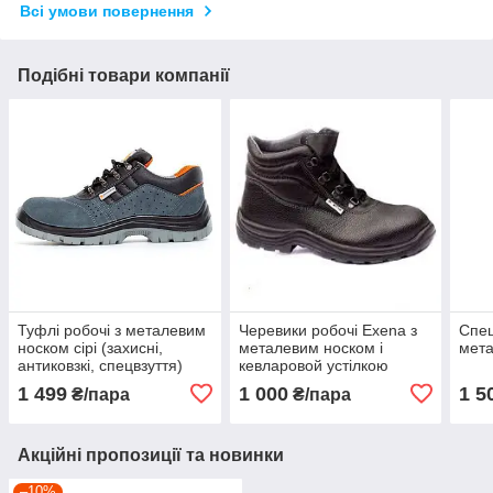
Всі умови повернення
Подібні товари компанії
Туфлі робочі з металевим
Черевики робочі Exena з
Спец
носком сірі (захисні,
металевим носком і
мет
антиковзкі, спецвзуття)
кевларовой устілкою
1 499
1 000
1 5
₴/пара
₴/пара
Акційні пропозиції та новинки
–10%