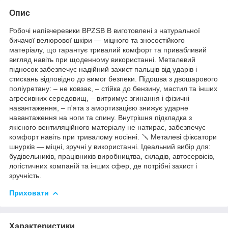
Опис
Робочі напівчеревики BPZSB B виготовлені з натуральної
бичачої велюрової шкіри — міцного та зносостійкого
матеріалу, що гарантує тривалий комфорт та привабливий
вигляд навіть при щоденному використанні. Металевий
підносок забезпечує надійний захист пальців від ударів і
стискань відповідно до вимог безпеки. Підошва з двошарового
поліуретану: – не ковзає, – стійка до бензину, мастил та інших
агресивних середовищ, – витримує згинання і фізичні
навантаження, – п'ята з амортизацією знижує ударне
навантаження на ноги та спину. Внутрішня підкладка з
якісного вентиляційного матеріалу не натирає, забезпечує
комфорт навіть при тривалому носінні. 🪛 Металеві фіксатори
шнурків — міцні, зручні у використанні. Ідеальний вибір для:
будівельників, працівників виробництва, складів, автосервісів,
логістичних компаній та інших сфер, де потрібні захист і
зручність.
Приховати
Характеристики