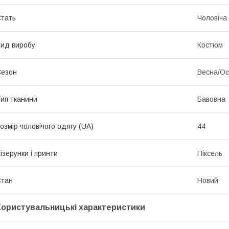
тать
Чоловіча
ид виробу
Костюм
Сезон
Весна/Ос
ип тканини
Бавовна
озмір чоловічого одягу (UA)
44
ізерунки і принти
Піксель
Стан
Новий
Користувальницькі характеристики