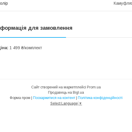
олір
Камуфляж
нформація для замовлення
іна:
1 499 ₴/комплект
Сайт створений на маркетплейсі
Prom.ua
Продавець на Bigl.ua
Форма пром |
Поскаржитися на контент
|
Політика конфіденційності
Select Language
▼