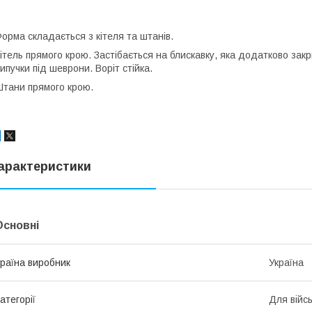
орма складається з кітеля та штанів.
ітель прямого крою. Застібається на блискавку, яка додатково закр
ипучки під шеврони. Воріт стійка.
тани прямого крою.
арактеристики
Основні
раїна виробник
Україна
атегорії
Для війс