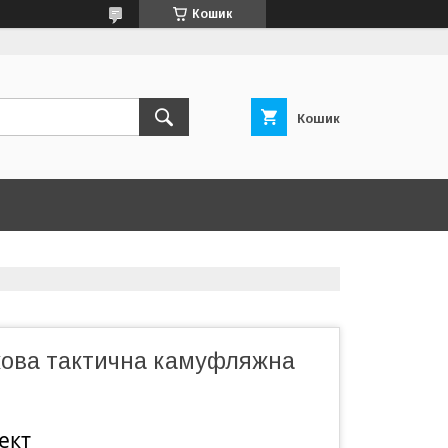
Кошик
Кошик
кова тактична камуфляжна
ект