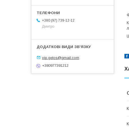
Ф
+380 (97) 739-12-12
К
Дмитро
л
Ш
vip.gelos@gmail.com
+380977391212
Х
К
К