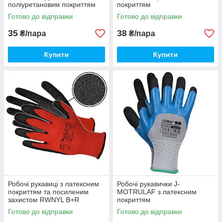
поліуретановим покриттям
покриттям
для точних робіт
Готово до відправки
Готово до відправки
35
38
₴/пара
₴/пара
Купити
Купити
Робочі рукавиці з латексним
Робочі рукавички J-
покриттям та посиленим
MOTRULAF з латексним
захистом RWNYL B+R
покриттям
Готово до відправки
Готово до відправки