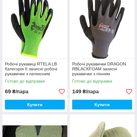
Робочі рукавиці RTELA LB
Робочі рукавички DRAGON
Категорія II захисні робочі
RBLACKFOAM захисні
рукавички з латексним
рукавички з пінним
покриттям
латексним покриттям
Готово до відправки
Готово до відправки
69
149
₴/пара
₴/пара
Купити
Купити