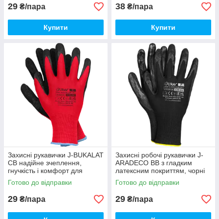
29
38
₴/пара
₴/пара
Купити
Купити
Захисні рукавички J-BUKALAT
Захисні робочі рукавички J-
CB надійне зчеплення,
ARADECO BB з гладким
гнучкість і комфорт для
латексним покриттям, чорні
щоденної роботи
Готово до відправки
Готово до відправки
29
29
₴/пара
₴/пара