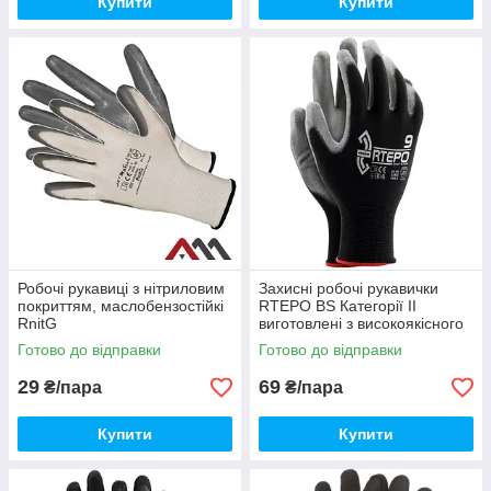
Купити
Купити
Робочі рукавиці з нітриловим
Захисні робочі рукавички
покриттям, маслобензостійкі
RTEPO BS Категорії II
RnitG
виготовлені з високоякісного
поліестеру та вкриті
Готово до відправки
Готово до відправки
поліуретановим покриттям
29
69
₴/пара
₴/пара
Купити
Купити