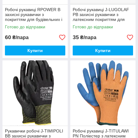
Робочі рукавиці RPOWER B
Робочі рукавиці J-LUGOLAF
захисні рукавички з
PB захисні рукавички з
покриттям для будівельних і
латексним покриттям для
монтажних робіт
будівельних та монтажних
Готово до відправки
Готово до відправки
робіт
60
35
₴/пара
₴/пара
Купити
Купити
Рукавички робочі J-TIMIPOLI
Робочі рукавиці J-TITULAWI
BB захисні рукавички з
PN Поліестер з латексним